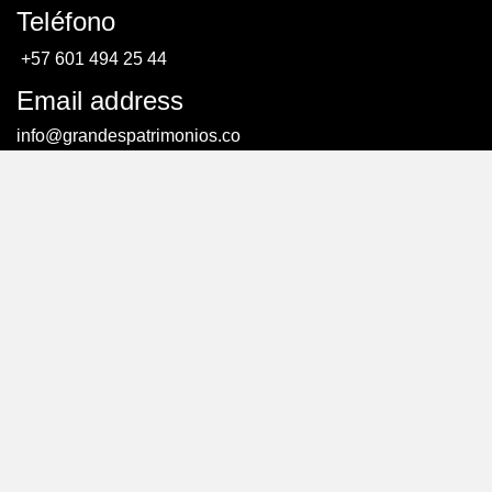
Teléfono
+57 601 494 25 44
Email address
info@grandespatrimonios.co
AGENDAR UNA CITA
AGENDAR UNA CITA
© Todos los derechos reservados. – Creado por:
efriends