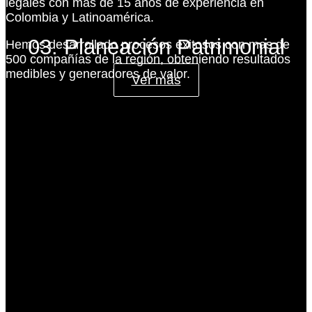
legales con más de 15 años de experiencia en
Colombia y Latinoamérica.
03. Planeación Patrimonial
Hemos desarrollado procesos exitosos con mas de
500 compañías de la región, obteniendo resultados
medibles y generadores de valor.
Ver más