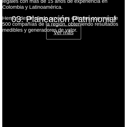
legales con más de 15 años de experiencia en
Colombia y Latinoamérica.
03. Planeación Patrimonial
Hemos desarrollado procesos exitosos con mas de
500 compañías de la región, obteniendo resultados
medibles y generadores de valor.
Ver más