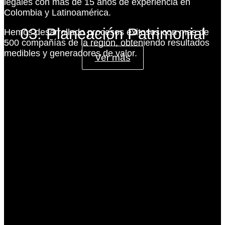
legales con más de 15 años de experiencia en
Colombia y Latinoamérica.
03. Planeación Patrimonial
Hemos desarrollado procesos exitosos con mas de
500 compañías de la región, obteniendo resultados
medibles y generadores de valor.
Ver más