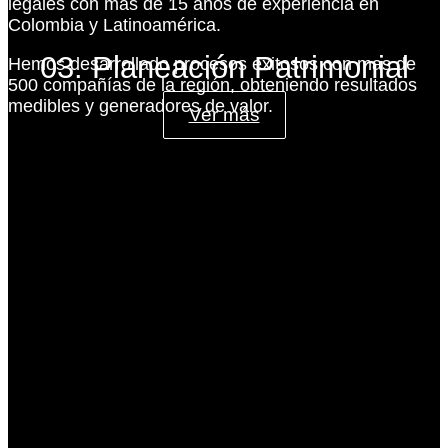
legales con más de 15 años de experiencia en
Colombia y Latinoamérica.
03. Planeación Patrimonial
Hemos desarrollado procesos exitosos con mas de
500 compañías de la región, obteniendo resultados
medibles y generadores de valor.
Ver más