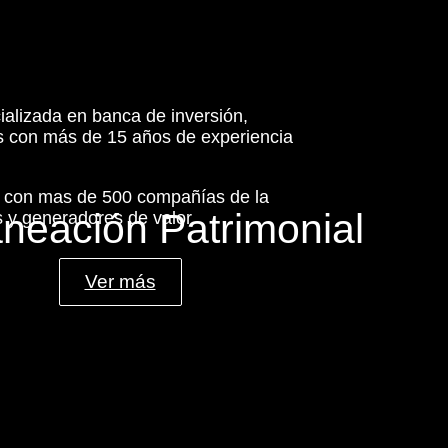
ializada en banca de inversión,
es con más de 15 años de experiencia
s con mas de 500 compañías de la
aneación Patrimonial
 y generadores de valor.
Ver más