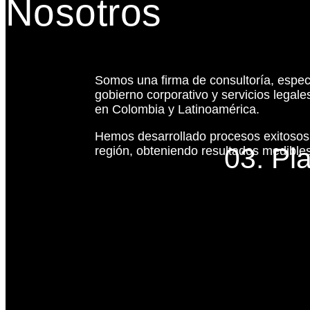
Nosotros
Somos una firma de consultoría, espec
gobierno corporativo y servicios legal
en Colombia y Latinoamérica.
Hemos desarrollado procesos exitoso
03. Pl
región, obteniendo resultados medibles