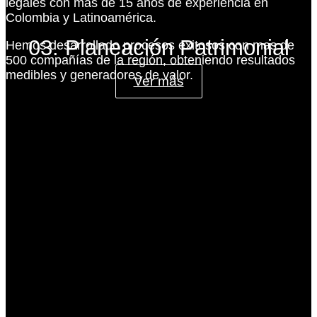
legales con más de 15 años de experiencia en
Colombia y Latinoamérica.
03. Planeación Patrimonial
Hemos desarrollado procesos exitosos con mas de
500 compañías de la región, obteniendo resultados
medibles y generadores de valor.
Ver más