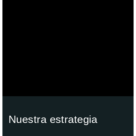
Banca de Inversión
Planeación Patrimonial
Derecho Corporativo y Tributario
Estructuración del Family Office
Nuestra estrategia