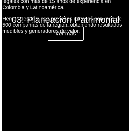
legales con más de 15 años de experiencia en
Colombia y Latinoamérica.
03. Planeación Patrimonial
Hemos desarrollado procesos exitosos con mas de
500 compañías de la región, obteniendo resultados
medibles y generadores de valor.
Ver más