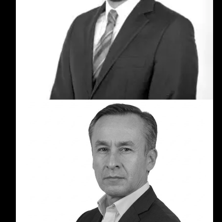
Luis Felipe Giraldo es un inversionista y
emprendedor con más de 15 años de experiencia
en el crecimiento y expansión de startups en
Latinoamérica. Ha liderado proyectos en sectores
como tecnología, logística, fintech, educación y e-
commerce.
Eduardo Piraján
Eduardo Piraján Ovalle es consultor empresarial
y financiero con más de 20 años de experiencia
en estrategia corporativa, banca de inversión y