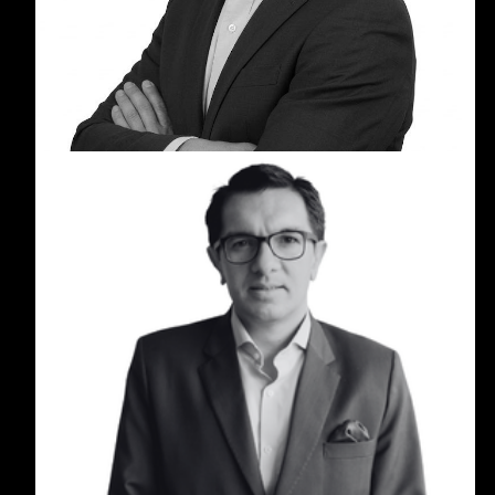
generación de valor. Es cofundador y managing
partner de Grandes Patrimonios.
Diego Parra Herrera
Diego Parra Herrera es experto en Gobierno
Corporativo y Gestión Patrimonial, con más de 20
años de experiencia asesorando grupos
empresariales en Estados Unidos y
Latinoamérica.