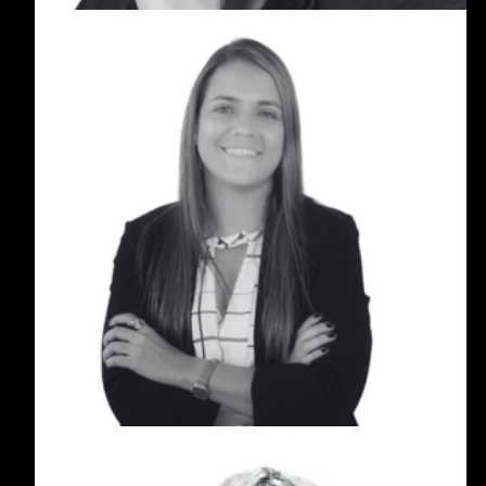
Sandra Gómez Montes
Sandra Gómez Montes es socia del área de
Empresas Familiares en Grandes Patrimonios,
con más de 15 años de experiencia acompañando
a familias empresarias en procesos de
transformación, gobierno corporativo y gestión de
riesgos.