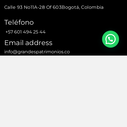
Calle 93 No11A-28 Of 603
Bogotá, Colombia
Teléfono
+57 601 494 25 44
Email address
info@grandespatrimonios.co
AGENDAR UNA CITA
AGENDAR UNA CITA
© Todos los derechos reservados. – Creado por:
efriends