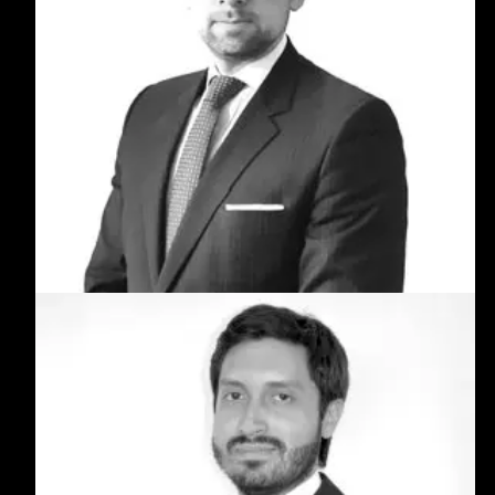
Carlos Camargo
Abogado experto en planeación tributaria y
patrimonial. Desde 2010 asesora empresas y
familias en decisiones estratégicas para la
protección y proyección de su patrimonio en
Colombia y el exterior, con seguridad jurídica y
eficiencia fiscal.
Luis Felipe Giraldo