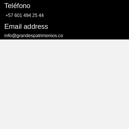
Teléfono
+57 601 494 25 44
Email address
info@grandespatrimonios.co
AGENDAR UNA CITA
AGENDAR UNA CITA
© Todos los derechos reservados. – Creado por:
efriends