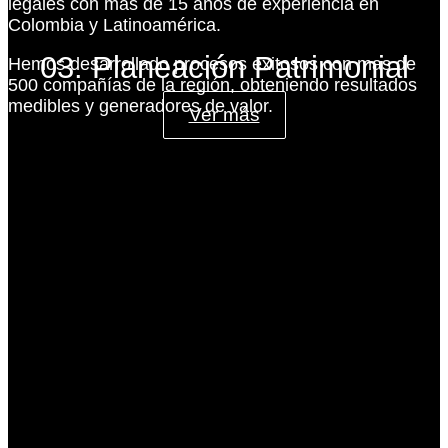
legales con más de 15 años de experiencia en
Colombia y Latinoamérica.
03. Planeación Patrimonial
Hemos desarrollado procesos exitosos con mas de
500 compañías de la región, obteniendo resultados
medibles y generadores de valor.
Ver más