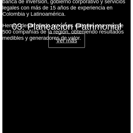
banca de inversión, gobierno corporativo y servicios
legales con más de 15 años de experiencia en
Colombia y Latinoamérica.
03. Planeación Patrimonial
Hemos desarrollado procesos exitosos con mas de
500 compañías de la región, obteniendo resultados
medibles y generadores de valor.
Ver más