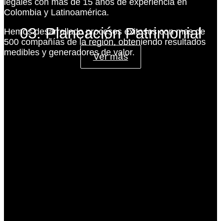
legales con más de 15 años de experiencia en
Colombia y Latinoamérica.
03. Planeación Patrimonial
Hemos desarrollado procesos exitosos con mas de
500 compañías de la región, obteniendo resultados
medibles y generadores de valor.
Ver más