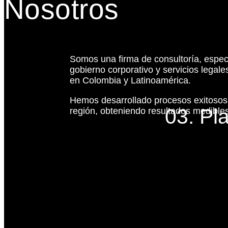
Nosotros
Somos una firma de consultoría, espec
gobierno corporativo y servicios legal
en Colombia y Latinoamérica.
Hemos desarrollado procesos exitoso
03. Pl
región, obteniendo resultados medibles