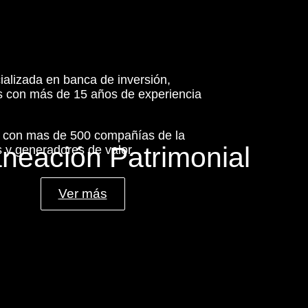
ializada en banca de inversión,
es con más de 15 años de experiencia
s con mas de 500 compañías de la
aneación Patrimonial
 y generadores de valor.
Ver más