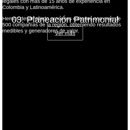
legales con más de 15 años de experiencia en
Colombia y Latinoamérica.
03. Planeación Patrimonial
Hemos desarrollado procesos exitosos con mas de
500 compañías de la región, obteniendo resultados
medibles y generadores de valor.
Ver más