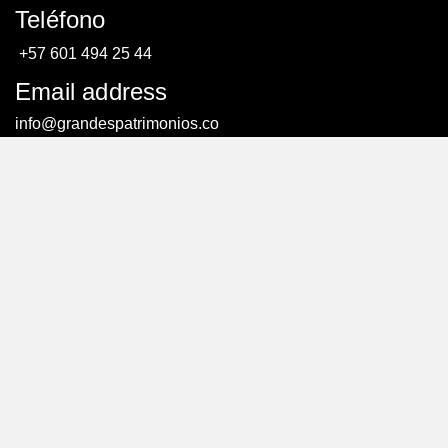
Teléfono
+57 601 494 25 44
Email address
info@grandespatrimonios.co
AGENDAR UNA CITA
AGENDAR UNA CITA
© Todos los derechos reservados. – Creado por:
efriends